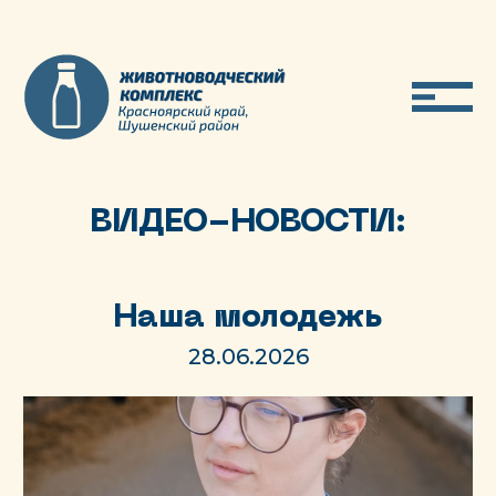
О компании
ВИДЕО-НОВОСТИ:
Направления
Работа и карьера
Наша молодежь
День молока
28.06.2026
Новости
Контакты